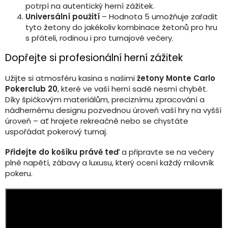
potrpí na autentický herní zážitek.
Universální použití
– Hodnota 5 umožňuje zařadit
tyto žetony do jakékoliv kombinace žetonů pro hru
s přáteli, rodinou i pro turnajové večery.
Dopřejte si profesionální herní zážitek
Užijte si atmosféru kasina s našimi
žetony Monte Carlo
Pokerclub 20
, které ve vaší herní sadě nesmí chybět.
Díky špičkovým materiálům, preciznímu zpracování a
nádhernému designu pozvednou úroveň vaší hry na vyšší
úroveň – ať hrajete rekreačně nebo se chystáte
uspořádat pokerový turnaj.
Přidejte do košíku právě teď
a připravte se na večery
plné napětí, zábavy a luxusu, který ocení každý milovník
pokeru.