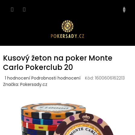
Přejít
NÁKUP
na
obsah
KOŠÍK
Kusový žeton na poker Monte
Carlo Pokerclub 20
Průměrné
1 hodnocení
Podrobnosti hodnocení
Kód:
1600606162213
hodnocení
Značka:
Pokersady.cz
produktu
je
5,0
z
5
hvězdiček.