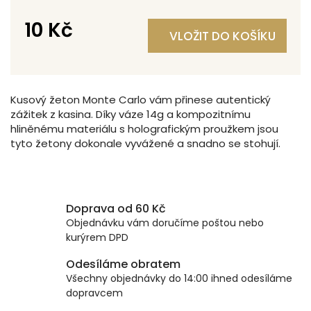
10 Kč
VLOŽIT DO KOŠÍKU
Měrná
cena:
Kusový žeton Monte Carlo vám přinese autentický
zážitek z kasina. Díky váze 14g a kompozitnímu
hliněnému materiálu s holografickým proužkem jsou
tyto žetony dokonale vyvážené a snadno se stohují.
Doprava od 60 Kč
Objednávku vám doručíme poštou nebo
kurýrem DPD
Odesíláme obratem
Všechny objednávky do 14:00 ihned odesíláme
dopravcem