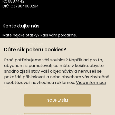
IČ: 68874421
DIČ: CZ7804080284
Kontaktujte nás
Máte nějaké otázky? Rádi vám poradíme.
+420 220 770 007
Dáte si k pokeru cookies?
(Po–Pá: 8:30–16:00)
Proč potřebujeme váš souhlas? Například pro to,
info@pokersady.cz
napište nám kdykoliv
abychom si pamatovali, co máte v košíku, abyste
snadno zjistili stav vaší objednávky a nemuseli se
pokaždé přihlašovat a nebo abychom vás zbytečně
facebook.com/pokersady.cz
neobtěžovali nevhodnou reklamou.
Více informací
instagram.com/pokersady.cz
SOUHLASÍM