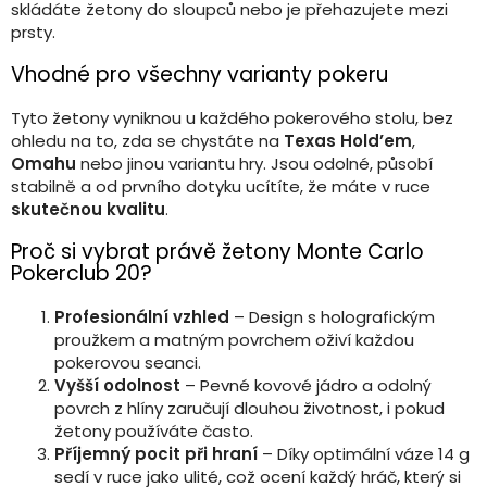
skládáte žetony do sloupců nebo je přehazujete mezi
prsty.
Vhodné pro všechny varianty pokeru
Tyto žetony vyniknou u každého pokerového stolu, bez
ohledu na to, zda se chystáte na
Texas Hold’em
,
Omahu
nebo jinou variantu hry. Jsou odolné, působí
stabilně a od prvního dotyku ucítíte, že máte v ruce
skutečnou kvalitu
.
Proč si vybrat právě žetony Monte Carlo
Pokerclub 20?
Profesionální vzhled
– Design s holografickým
proužkem a matným povrchem oživí každou
pokerovou seanci.
Vyšší odolnost
– Pevné kovové jádro a odolný
povrch z hlíny zaručují dlouhou životnost, i pokud
žetony používáte často.
Příjemný pocit při hraní
– Díky optimální váze 14 g
sedí v ruce jako ulité, což ocení každý hráč, který si