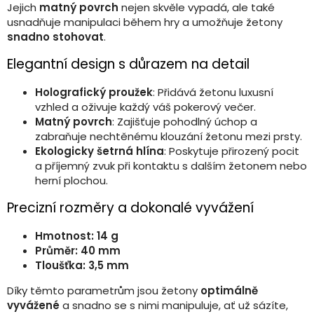
Jejich
matný povrch
nejen skvěle vypadá, ale také
usnadňuje manipulaci během hry a umožňuje žetony
snadno stohovat
.
Elegantní design s důrazem na detail
Holografický proužek
: Přidává žetonu luxusní
vzhled a oživuje každý váš pokerový večer.
Matný povrch
: Zajišťuje pohodlný úchop a
zabraňuje nechtěnému klouzání žetonu mezi prsty.
Ekologicky šetrná hlína
: Poskytuje přirozený pocit
a příjemný zvuk při kontaktu s dalším žetonem nebo
herní plochou.
Precizní rozměry a dokonalé vyvážení
Hmotnost: 14 g
Průměr: 40 mm
Tloušťka: 3,5 mm
Díky těmto parametrům jsou žetony
optimálně
vyvážené
a snadno se s nimi manipuluje, ať už sázíte,