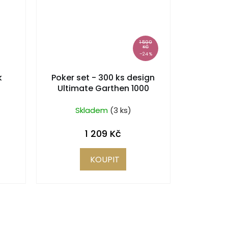
1 599
KČ
–24 %
k
Poker set - 300 ks design
Ultimate Garthen 1000
Skladem
(3 ks)
1 209 Kč
KOUPIT