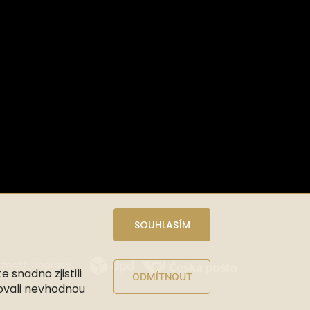
SOUHLASÍM
nosti dopravy:
snadno zjistili
ODMÍTNOUT
ovali nevhodnou