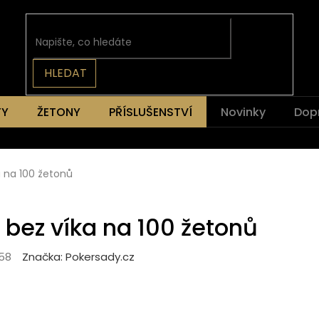
HLEDAT
TY
ŽETONY
PŘÍSLUŠENSTVÍ
Novinky
Dop
a na 100 žetonů
 bez víka na 100 žetonů
58
Značka:
Pokersady.cz