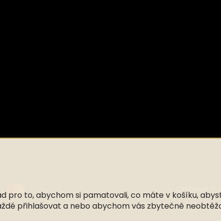
Oblíbené mož
 pro to, abychom si pamatovali, co máte v košíku, abyste 
každé přihlašovat a nebo abychom vás zbytečně neobtěž