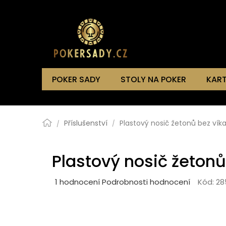
Přejít
na
obsah
POKER SADY
STOLY NA POKER
KAR
Domů
Příslušenství
Plastový nosič žetonů bez vík
Plastový nosič žetonů
Průměrné
1 hodnocení
Podrobnosti hodnocení
Kód:
28
hodnocení
produktu
je
5,0