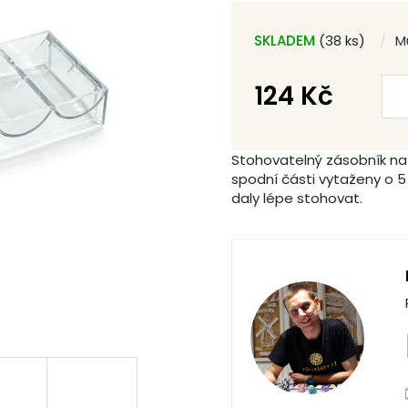
SKLADEM
(38 ks)
M
124 Kč
Měrná
cena:
Stohovatelný zásobník na 
spodní části vytaženy o 5
daly lépe stohovat.