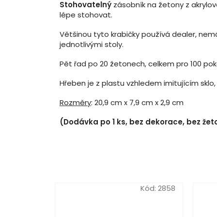
Stohovatelný
zásobník na žetony z akrylov
lépe stohovat.
Většinou tyto krabičky používá dealer, nemá-
jednotlivými stoly.
Pět řad po 20 žetonech, celkem pro 100 p
Hřeben je z plastu vzhledem imitujícím sklo, p
Rozměry
: 20,9 cm x 7,9 cm x 2,9 cm
(Dodávka po 1 ks, bez dekorace, bez žet
Kód:
2858