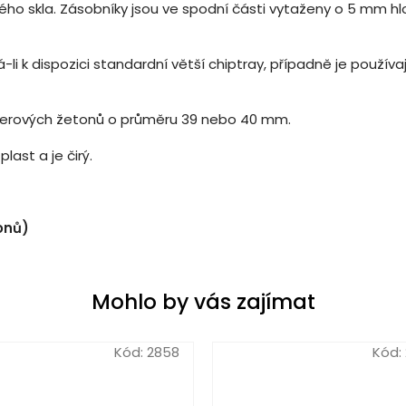
ého skla. Zásobníky jsou ve spodní části vytaženy o 5 mm hlo
li k dispozici standardní větší chiptray, případně je použív
okerových žetonů o průměru 39 nebo 40 mm.
last a je čirý.
onů)
Mohlo by vás zajímat
Kód:
2858
Kód: