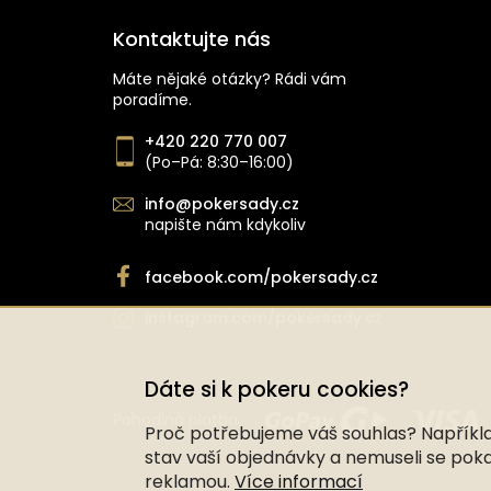
Kontaktujte nás
Máte nějaké otázky? Rádi vám
poradíme.
+420 220 770 007
(Po–Pá: 8:30–16:00)
info@pokersady.cz
napište nám kdykoliv
facebook.com/pokersady.cz
instagram.com/pokersady.cz
Dáte si k pokeru cookies?
Pohodlná platba:
Proč potřebujeme váš souhlas? Například
stav vaší objednávky a nemuseli se po
reklamou.
Více informací