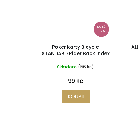
120 KČ
–17 %
Poker karty Bicycle
AL
STANDARD Rider Back Index
RED
Skladem
(56 ks)
99 Kč
KOUPIT