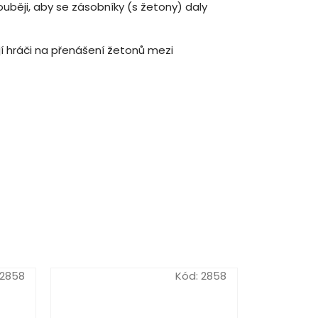
uběji, aby se zásobníky (s žetony) daly
ají hráči na přenášení žetonů mezi
2858
Kód:
2858