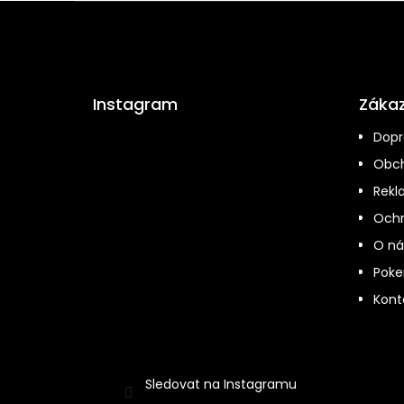
Z
á
p
a
Instagram
Zákaz
t
Dopr
í
Obch
Rekl
Ochr
O ná
Poke
Kont
Sledovat na Instagramu