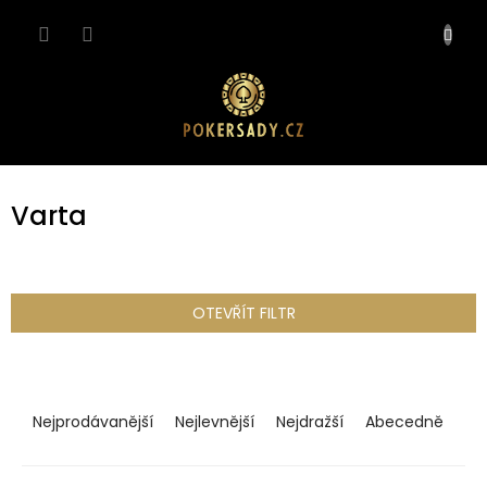
Přejít
NÁKUP
na
obsah
KOŠÍK
Varta
OTEVŘÍT FILTR
Ř
a
Nejprodávanější
Nejlevnější
Nejdražší
Abecedně
z