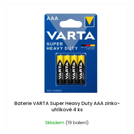
e
V
n
ý
í
p
p
i
r
s
o
p
d
r
u
o
k
d
t
u
ů
k
t
Baterie VARTA Super Heavy Duty AAA zinko-
ů
uhlíkové 4 ks
Skladem
(19 balení)