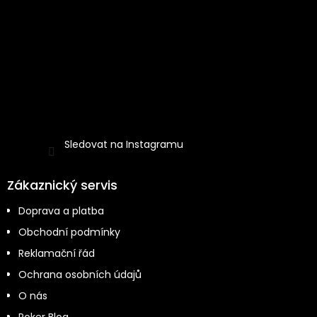
p
i
s
u
Sledovat na Instagramu
Zákaznický servis
Doprava a platba
Obchodní podmínky
Reklamační řád
Ochrana osobních údajů
O nás