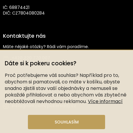
IČ: 68874421
DIČ: CZ7804080284
Kontaktujte nás
Máte nějaké otázky? Rádi vám poradíme.
+420 220 770 007
Dáte si k pokeru cookies?
(Po–Pá: 8:30–16:00)
Proč potřebujeme váš souhlas? Například pro to,
info@pokersady.cz
napište nám kdykoliv
abychom si pamatovali, co máte v košíku, abyste
snadno zjistili stav vaší objednávky a nemuseli se
pokaždé přihlašovat a nebo abychom vás zbytečně
facebook.com/pokersady.cz
neobtěžovali nevhodnou reklamou.
Více informací
instagram.com/pokersady.cz
SOUHLASÍM