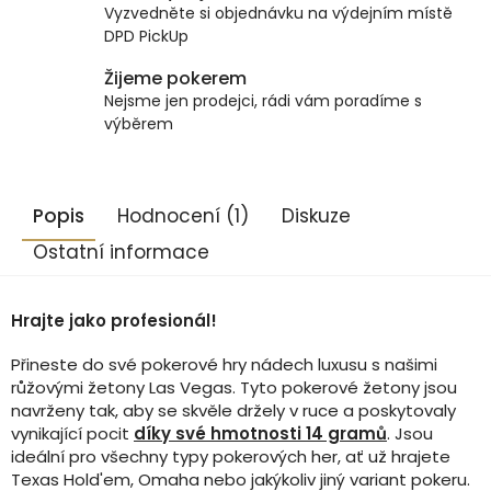
Vyzvedněte si objednávku na výdejním místě
DPD PickUp
Žijeme pokerem
Nejsme jen prodejci, rádi vám poradíme s
výběrem
Popis
Hodnocení (1)
Diskuze
Ostatní informace
Hrajte jako profesionál!
Přineste do své pokerové hry nádech luxusu s našimi
růžovými žetony Las Vegas. Tyto pokerové žetony jsou
navrženy tak, aby se skvěle držely v ruce a poskytovaly
vynikající pocit
díky své hmotnosti 14 gramů
. Jsou
ideální pro všechny typy pokerových her, ať už hrajete
Texas Hold'em, Omaha nebo jakýkoliv jiný variant pokeru.