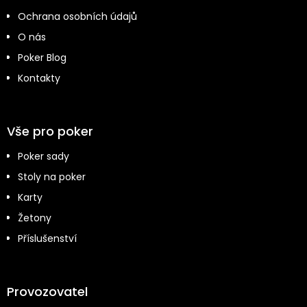
Ochrana osobních údajů
O nás
Poker Blog
Kontakty
Vše pro poker
Poker sady
Stoly na poker
Karty
Žetony
Příslušenství
Provozovatel