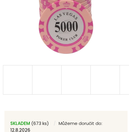
SKLADEM
(673 ks)
Můžeme doručit do:
12.8.2026