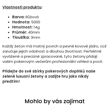
Vlastnosti produktu
:
Barva:
Růžová
Hodnota:
5000
Hmotnost:
14g
Průměr:
40mm
Tloušťka:
3mm
Každý žeton má matný povrch a pevné kovové jádro, což
zaručuje jejich odolnost a dlouhou životnost. Perfektně
vyvážené a precizně zpracované, tyto žetony přidají
vašim pokerovým večerům profesionální vzhled a pocit.
Přidejte do své sbírky pokerových doplňků naše
zelené luxusní žetony a zažijte hru jako nikdy
předtím!
Mohlo by vás zajímat