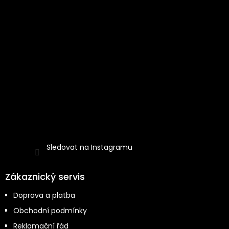
í
Sledovat na Instagramu
Zákaznický servis
Doprava a platba
Obchodní podmínky
Reklamační řád