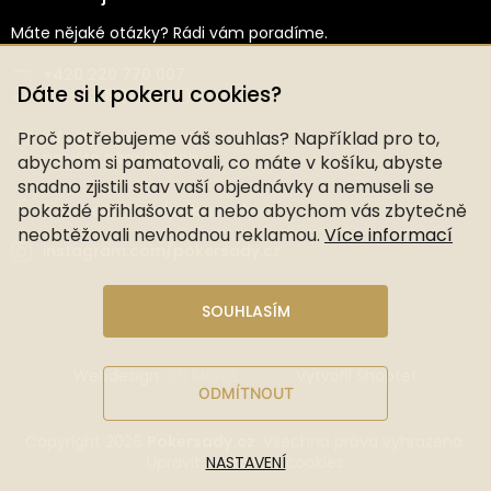
Máte nějaké otázky? Rádi vám poradíme.
+420 220 770 007
Dáte si k pokeru cookies?
(Po–Pá: 8:30–16:00)
Proč potřebujeme váš souhlas? Například pro to,
info@pokersady.cz
napište nám kdykoliv
abychom si pamatovali, co máte v košíku, abyste
snadno zjistili stav vaší objednávky a nemuseli se
pokaždé přihlašovat a nebo abychom vás zbytečně
facebook.com/pokersady.cz
neobtěžovali nevhodnou reklamou.
Více informací
instagram.com/pokersady.cz
SOUHLASÍM
Webdesign:
Jiří Mareš
Vytvořil Shoptet
ODMÍTNOUT
Copyright 2026
Pokersady.cz
. Všechna práva vyhrazena.
NASTAVENÍ
Upravit nastavení cookies