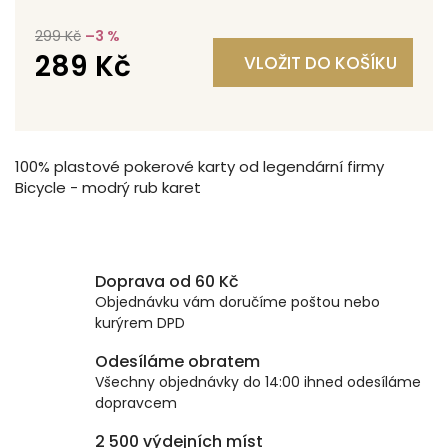
299 Kč
–3 %
289 Kč
VLOŽIT DO KOŠÍKU
Měrná
cena:
100% plastové pokerové karty od legendární firmy
Bicycle - modrý rub karet
Doprava od 60 Kč
Objednávku vám doručíme poštou nebo
kurýrem DPD
Odesíláme obratem
Všechny objednávky do 14:00 ihned odesíláme
dopravcem
2 500 výdejních míst