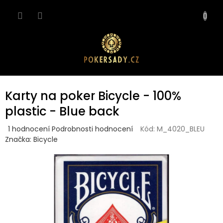
Přejít
NÁKUP
na
obsah
KOŠÍK
Karty na poker Bicycle - 100%
plastic - Blue back
Průměrné
1 hodnocení
Podrobnosti hodnocení
Kód:
M_4020_BLEU
hodnocení
Značka:
Bicycle
produktu
je
5,0
z
5
hvězdiček.