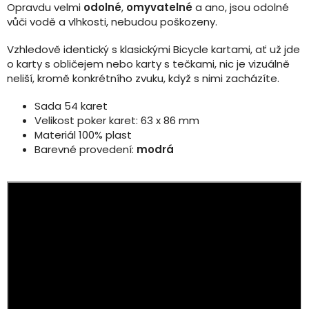
Opravdu velmi
odolné
,
omyvatelné
a ano, jsou odolné
vůči vodě a vlhkosti, nebudou poškozeny.
Vzhledově identický s klasickými Bicycle kartami, ať už jde
o karty s obličejem nebo karty s tečkami, nic je vizuálně
neliší, kromě konkrétního zvuku, když s nimi zacházíte.
Sada 54 karet
Velikost poker karet: 63 x 86 mm
Materiál 100% plast
Barevné provedení:
modrá