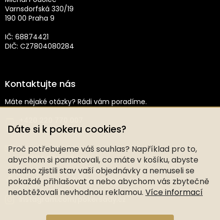
Varnsdorfská 330/19
190 00 Praha 9
IČ: 68874421
DIČ: CZ7804080284
Kontaktujte nás
Máte nějaké otázky? Rádi vám poradíme.
+420 220 770 007
Dáte si k pokeru cookies?
(Po–Pá: 8:30–16:00)
Proč potřebujeme váš souhlas? Například pro to,
info@pokersady.cz
napište nám kdykoliv
abychom si pamatovali, co máte v košíku, abyste
snadno zjistili stav vaší objednávky a nemuseli se
pokaždé přihlašovat a nebo abychom vás zbytečně
facebook.com/pokersady.cz
neobtěžovali nevhodnou reklamou.
Více informací
instagram.com/pokersady.cz