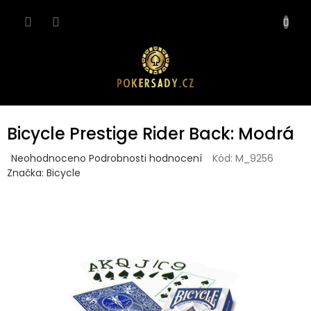
Přejít
NÁKUP
na
obsah
KOŠÍK
Bicycle Prestige Rider Back: Modrá
Průměrné
Neohodnoceno
Podrobnosti hodnocení
Kód:
M_9256
hodnocení
Značka:
Bicycle
produktu
je
0,0
z
5
hvězdiček.