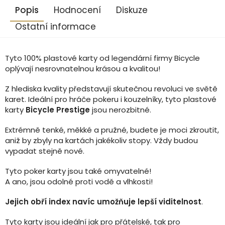
Popis
Hodnocení
Diskuze
Ostatní informace
Tyto 100% plastové karty od legendární firmy Bicycle
oplývají nesrovnatelnou krásou a kvalitou!
Z hlediska kvality představují skutečnou revoluci ve světě
karet. Ideální pro hráče pokeru i kouzelníky, tyto plastové
karty
Bicycle Prestige
jsou nerozbitné.
Extrémně tenké, měkké a pružné, budete je moci zkroutit,
aniž by zbyly na kartách jakékoliv stopy. Vždy budou
vypadat stejně nové.
Tyto poker karty jsou také omyvatelné!
A ano, jsou odolné proti vodě a vlhkosti!
Jejich obří index navíc umožňuje lepší viditelnost
.
Tyto karty jsou ideální jak pro přátelské, tak pro