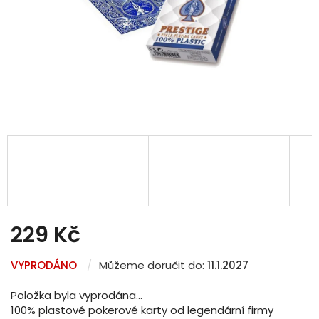
229 Kč
Měrná
VYPRODÁNO
Můžeme doručit do:
11.1.2027
cena:
Položka byla vyprodána…
100% plastové pokerové karty od legendární firmy